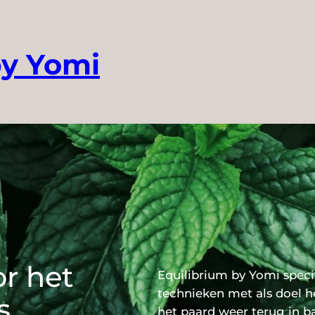
by Yomi
or het
Equilibrium by Yomi speci
technieken met als doel h
s
het paard weer terug in b