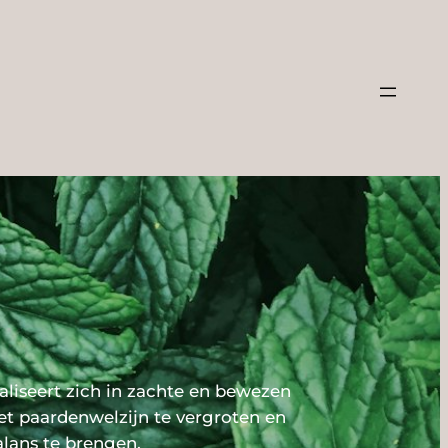
aliseert zich in zachte en bewezen
et paardenwelzijn te vergroten en
alans te brengen.