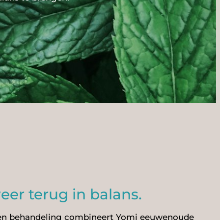
er terug in balans.
s een behandeling combineert Yomi eeuwenoude