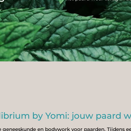
librium by Yomi: jouw paard we
ese geneeskunde en bodywork voor paarden. Tijden