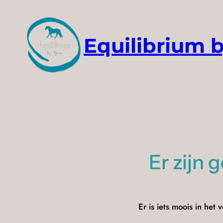
Equilibrium 
Er zijn 
Er is iets moois in he